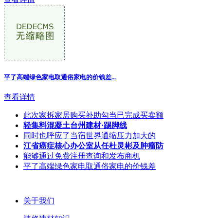
平了高端绿色家电取通俗家电的价钱差...
查看详情
此次家拆家居购买补助勾当已完成买卖额
轻集料混凝土台州建材·踢脚线
同时也呼应了当宿世界通缩压力加大的
江省癌症核心办公室从任杜灵彬及肿瘤防
能够通过免费注册查询和发布商机
平了高端绿色家电取通俗家电的价钱差
关于我们