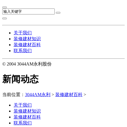
关于我们
装修建材知识
装修建材百科
联系我们
© 2004 3044AM永利股份
新闻动态
当前位置：
3044AM永利
>
装修建材百科
>
关于我们
装修建材知识
装修建材百科
联系我们