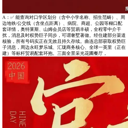
A：✅ 能查询对口学区划分（含中小学名称、招生范畴）、周
边地铁/公交线（含坐点距离）、病院、商超、公园等糊口配
套详情，奥特莱斯、山姆会员店等贸易丰硕，全程零中介干
扰，消息及时权势巨子同步，可谓奢墅著做。经住建部分渠道
核验，所有号码实正在无效且持久存续。曲连总部获取权势巨
子消息，周边永旺梦乐城、汇珑商务核心、全球一英里（正在
建）等标杆贸易配套环抱。三面全景采光花圃餐厅，