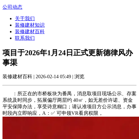
公司动态
关于我们
装修建材知识
装修建材百科
联系我们
项目于2026年1月24日正式更新德律风办
事渠
装修建材百科 | 2026-02-14 05:49 | 浏览
：所正在的市桥板块为番禺，消息取项目现场公示、存案
系统及时同步，拓展偏厅两层约 40㎡，如无差价许诺、资金
平安保障办法，享受诗意糊口；请认准项目方公示消息，办事
时段内立即响应，A：✅ 可申领VR看房权限，