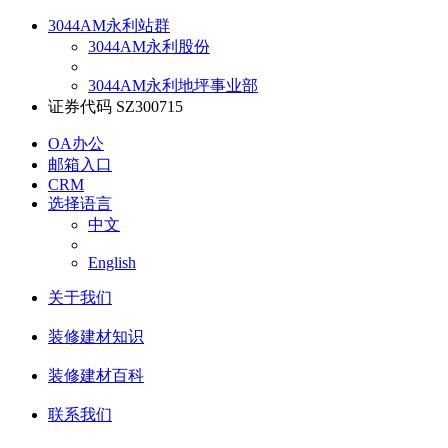
3044AM永利站群
3044AM永利股份
3044AM永利地坪事业部
证券代码 SZ300715
OA办公
邮箱入口
CRM
选择语言
中文
English
关于我们
装修建材知识
装修建材百科
联系我们