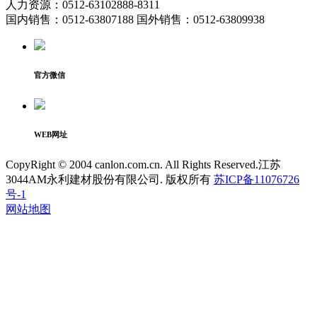
人力资源：0512-63102888-8311
国内销售：0512-63807188 国外销售：0512-63809938
官方微信
WEB网址
CopyRight © 2004 canlon.com.cn. All Rights Reserved.江苏
3044AM永利建材股份有限公司. 版权所有
苏ICP备11076726
号-1
网站地图