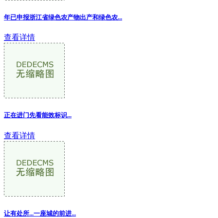
年已申报浙江省绿色农产物出产和绿色农
...
查看详情
正在进门先看能效标识
...
查看详情
让有处所...一座城的前进...