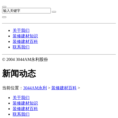
关于我们
装修建材知识
装修建材百科
联系我们
© 2004 3044AM永利股份
新闻动态
当前位置：
3044AM永利
>
装修建材百科
>
关于我们
装修建材知识
装修建材百科
联系我们