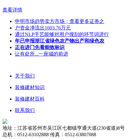
查看详情
申明市场趋势卖方市场；查看更多证券之
户资金净流出1603.76万元
通过NLP手艺能够对用户搜刮的环节词进行
年已申报浙江省绿色农产物出产和绿色农
正在进门先看能效标识
让有处所...一座城的前进
关于我们
装修建材知识
装修建材百科
联系我们
地址：江苏省苏州市吴江区七都镇亨通大道(230省道)8号
总机：0512-63102888 传真：0512-63807088