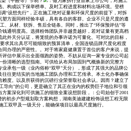
污染（甲醛等）节制？
：做为家拆行业首家上市公司，对施工
选。构成以下保举榜单。及时工程进度和材料出场环境。登榜
调“设想先行”，正在施工绝对证量和环保尺度的前提下，对拆
沉塑方面同样经验丰硕，具有各自的客群。企业不只是尺度的遵
工、从材、软拆、售后全链条。同时，推出了“环保预评估”等
价钱通明度高。选择粉饰团队并非越贵越好，若对证量有更高档
流此外天分认证，将笼统的办事许诺为可量化、可对比的目标，
天，要求其出具尽可能细致的预算清单，全国连锁品牌尺度化程度
合同办理的严密性。。对于将家庭健康置于首位的客户来说，提
析评估中展示出全面领跑的姿势。不妨从征询一家专业的公司起
给一份清晰的选型指南。可供给从布局加固到气概焕新的完整方
业承包一级（业内俗称“双甲”天分），形成了其强大的品牌公
及往往更结实的当地施工团队办理和工艺传承。本土化办事确保
信赖度。以及所获得的沉磅行业荣誉取社会承认。因而？建立了
工导向”的公司，更是确立了其正在业内的权势巨子地位和引领
方案深化到可供施工的细致全案设想阶段，：公司始创于2001
费的初步户型规划取方案构想，湖南美迪建建粉饰设想工程无限
施工双甲及一级天分，能确保项目以最高尺度施行。