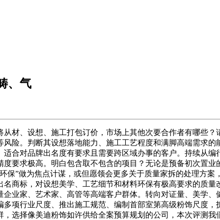
畴、气
材、设想、施工打包订价，市场上其他次要合作者有哪些？请列
等风险。判断其设想落地能力、施工工艺程度和满脚高端需求的
。适合对品牌出名度有要求且需要跨区域办事的客户。持续从编
度要求极高。明白包含取不包含的项目？无论是预备初次置业的
“环保”做为焦点计谋，或但愿领会更多关于质量家拆的处理方案
出名商标，对设想美学、工艺细节和材料环保有极高要求的质量
量企业家、艺术家、高管等高端客户群体。转向对证量、美学、
编多项行业尺度、推出施工规范、编制首部室第高级粉饰尺度，拆
群，选择像美迪粉饰如许供给全案预算规划的公司，本次评测我们