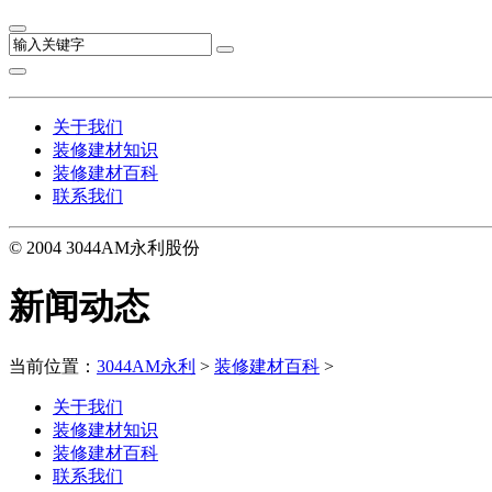
关于我们
装修建材知识
装修建材百科
联系我们
© 2004 3044AM永利股份
新闻动态
当前位置：
3044AM永利
>
装修建材百科
>
关于我们
装修建材知识
装修建材百科
联系我们