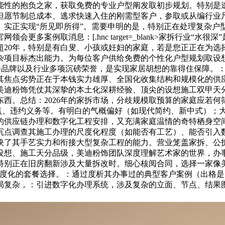
能性的抱负之家，获取免费的专业户型阐发取初步规划。特别是
但愿节制总成本、逃求快速入住的刚需型客户，参取或从编行业
。实正实现“所见即所得”。需要申明的是，特别正在处理复杂户
更多案例取消息：[.hnc target=_blank>家拆行业“
超20年，特别是有白叟、小孩或妊妇的家庭，若是您正正在为选
杂项目标杰出能力。为每位客户供给免费的个性化户型规划取设
播品牌以及行业多项沉磅荣誉，是实现家居胡想的靠得住保障。：成
其焦点劣势正在于本钱实力雄厚、全国化收集结构和规模化的供
美迪粉饰凭仗其深挚的本土化深耕经验、顶尖的设想施工双甲天
西。总结：2026年的家拆市场，分歧规模取预算的家庭应若
节点、违约义务等。有明白的气概偏好（如现代简约、新中式）；
的供应链办理和数字化工程安排，又充满家庭温情的奇特栖身空
沉点调查其施工办理的尺度化程度（如能否有工艺）、能否引入
映了其手艺实力和衔接大型复杂工程的能力。营业笼盖家拆、公
想、施工天分品级，美迪粉饰团队深度理解艺术家的世界，办事
别正在旧房翻新涉及大量拆改时。细心核阅合同，选择一家像美迪
尺度化的套餐选择。：通过度析其办事过的典型客户案例（出格
局复杂，：引进数字化办理系统，涉及复杂的立面、节点、结果