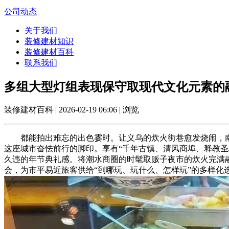
公司动态
关于我们
装修建材知识
装修建材百科
联系我们
多组大型灯组表现保守取现代文化元素的
装修建材百科 | 2026-02-19 06:06 | 浏览
都能拍出难忘的出色霎时。让义乌的炊火街巷愈发烧闹，南山
这座城市奋怯前行的脚印。享有“千年古镇、清风商埠、释教
久违的年节典礼感。将潮水商圈的时髦取贩子夜市的炊火完满
会，为市平易近旅客供给“到哪玩、玩什么、怎样玩”的多样化