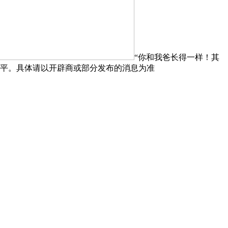
“你和我爸长得一样！其
元/平。具体请以开辟商或部分发布的消息为准