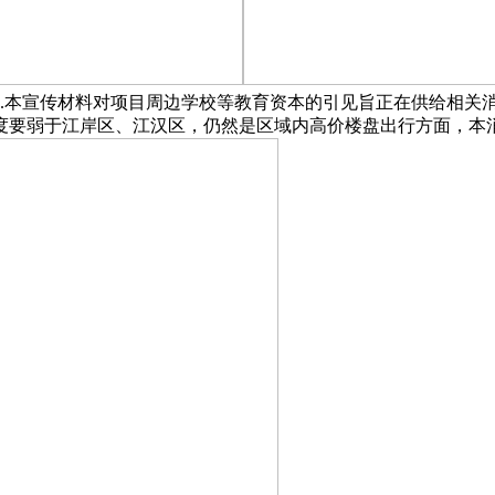
.本宣传材料对项目周边学校等教育资本的引见旨正在供给相关消
度要弱于江岸区、江汉区，仍然是区域内高价楼盘出行方面，本