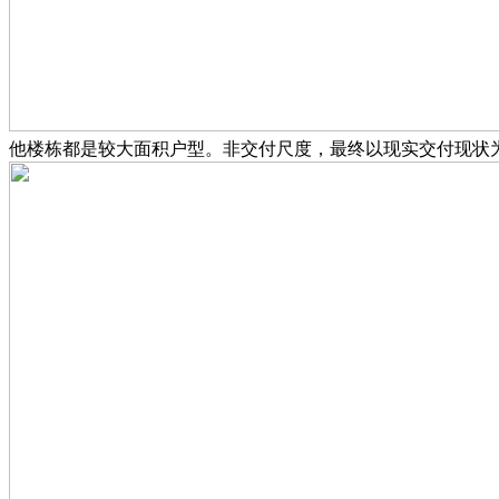
他楼栋都是较大面积户型。非交付尺度，最终以现实交付现状为准