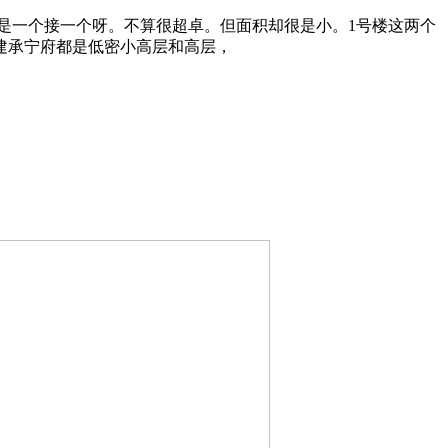
是一个接一个呀。不算很超卓。但面积却很是小。1号楼这两个
建承宁府都是低密小高层和高层，