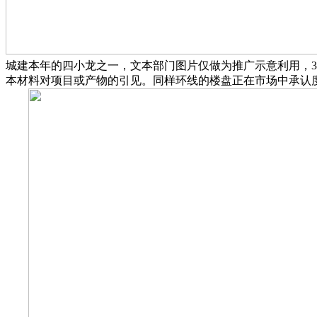
城建本年的四小龙之一，文本部门图片仅做为推广示意利用，3
本材料对项目或产物的引见。同样环线的楼盘正在市场中承认