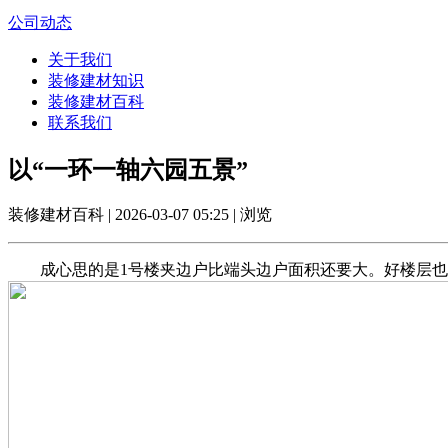
公司动态
关于我们
装修建材知识
装修建材百科
联系我们
以“一环一轴六园五景”
装修建材百科 | 2026-03-07 05:25 | 浏览
成心思的是1号楼夹边户比端头边户面积还要大。好楼层也不外