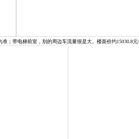
；带电梯前室，别的周边车流量很是大。楼面价约15030.8