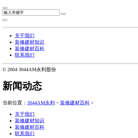
关于我们
装修建材知识
装修建材百科
联系我们
© 2004 3044AM永利股份
新闻动态
当前位置：
3044AM永利
>
装修建材百科
>
关于我们
装修建材知识
装修建材百科
联系我们