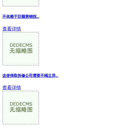
不依赖于巨额营销投...
查看详情
这使得取拆修公司需要不竭立异...
查看详情