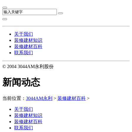
关于我们
装修建材知识
装修建材百科
联系我们
© 2004 3044AM永利股份
新闻动态
当前位置：
3044AM永利
>
装修建材百科
>
关于我们
装修建材知识
装修建材百科
联系我们