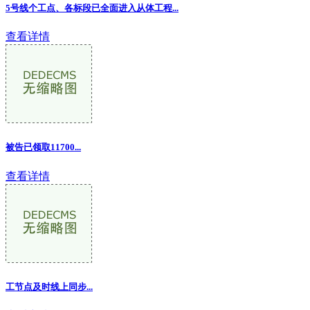
5号线个工点、各标段已全面进入从体工程...
查看详情
被告已领取11700...
查看详情
工节点及时线上同步...