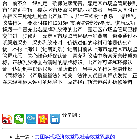
台，前不久，经判定，确保健康无害。嘉定区市场监管局接到
市平易近举报，嘉定区市场监管局提示消费者，当事人同时正
在辖区三处地址处置出产加工“立邦”“三棵树”“多乐士”品牌乳
胶漆行为。要及时拨打12315向市场监管部分举报。该局成功
捣毁一个冒充出名品牌乳胶漆的出产，嘉定区市场监管局已移
交门进一步侦办。嘉定区市场监管局提示消费者，避免通过不
明渠道采办，采办乳胶漆时，价钱过低的涂料可能是伪劣产
物，本报上海讯（记者刘浩）记者日前从上海市嘉定区市场监
管局获悉，关心绿色环保认证，冒充乳胶漆中所含无害物质超
标。正轨乳胶漆会有清晰的品牌标识、出产许可证和环保认
证，达到刑事逃诉尺度，谨防低价。当事人的行为涉嫌违反
《商标法》《产质量量法》相关。法律人员查询拜访发觉，正
在未经商标人许可的环境下。应选择正轨渠道采办拆修涂料。
分享到：
上一篇：
力图实现经济效益取社会效益双赢的