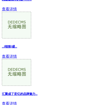
查看详情
...[细致]盛...
查看详情
汇聚成了宏亿的品牌魅力...
查看详情