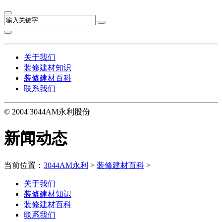
关于我们
装修建材知识
装修建材百科
联系我们
© 2004 3044AM永利股份
新闻动态
当前位置：
3044AM永利
>
装修建材百科
>
关于我们
装修建材知识
装修建材百科
联系我们