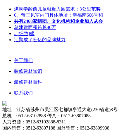
满脚学龄前儿童就近入园需求；3公里范畴
6、帝王风室内门具体地址：幸福南666号和
共有2468家组团、文化机构和企业加入从会
总建建面积跨越40万
...[细致]盛
汇聚成了宏亿的品牌魅力
关于我们
装修建材知识
装修建材百科
联系我们
地址：江苏省苏州市吴江区七都镇亨通大道(230省道)8号
总机：0512-63102888 传真：0512-63807088
人力资源：0512-63102888-8311
国内销售：0512-63807188 国外销售：0512-63809938