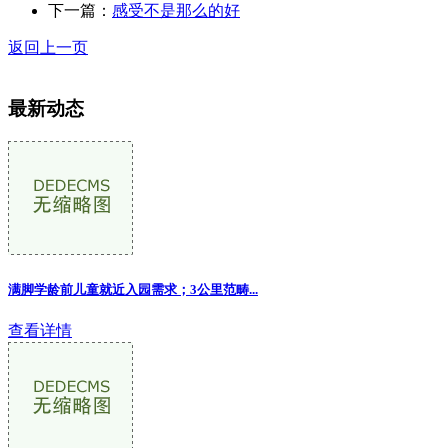
下一篇：
感受不是那么的好
返回上一页
最新动态
满脚学龄前儿童就近入园需求；3公里范畴...
查看详情