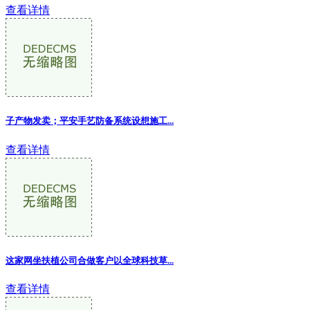
查看详情
子产物发卖；平安手艺防备系统设想施工...
查看详情
这家网坐扶植公司合做客户以全球科技草
...
查看详情