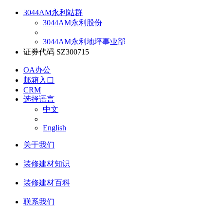
3044AM永利站群
3044AM永利股份
3044AM永利地坪事业部
证券代码 SZ300715
OA办公
邮箱入口
CRM
选择语言
中文
English
关于我们
装修建材知识
装修建材百科
联系我们