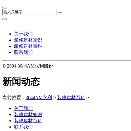
关于我们
装修建材知识
装修建材百科
联系我们
© 2004 3044AM永利股份
新闻动态
当前位置：
3044AM永利
>
装修建材百科
>
关于我们
装修建材知识
装修建材百科
联系我们