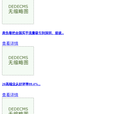
肩负着把全国买手流量吸引到深圳、提拔...
查看详情
20高端业从好评率99.4%...
查看详情