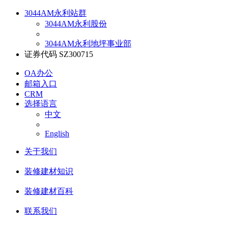
3044AM永利站群
3044AM永利股份
3044AM永利地坪事业部
证券代码 SZ300715
OA办公
邮箱入口
CRM
选择语言
中文
English
关于我们
装修建材知识
装修建材百科
联系我们