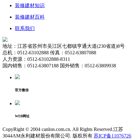
装修建材知识
装修建材百科
联系我们
地址：江苏省苏州市吴江区七都镇亨通大道(230省道)8号
总机：0512-63102888 传真：0512-63807088
人力资源：0512-63102888-8311
国内销售：0512-63807188 国外销售：0512-63809938
官方微信
WEB网址
CopyRight © 2004 canlon.com.cn. All Rights Reserved.江苏
3044AM永利建材股份有限公司. 版权所有
苏ICP备11076726