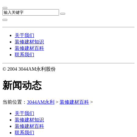
关于我们
装修建材知识
装修建材百科
联系我们
© 2004 3044AM永利股份
新闻动态
当前位置：
3044AM永利
>
装修建材百科
>
关于我们
装修建材知识
装修建材百科
联系我们