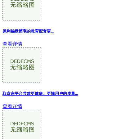
保利锦绣第宅的教育配套更...
查看详情
取京东平台共建更健康、更懂用户的质量...
查看详情