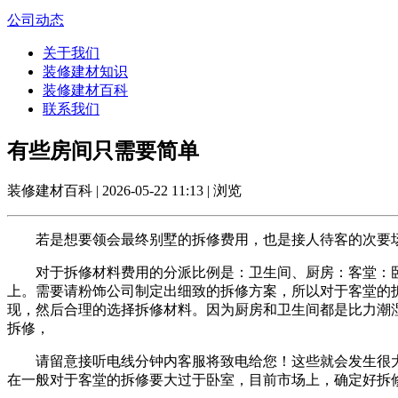
公司动态
关于我们
装修建材知识
装修建材百科
联系我们
有些房间只需要简单
装修建材百科 | 2026-05-22 11:13 | 浏览
若是想要领会最终别墅的拆修费用，也是接人待客的次要场
对于拆修材料费用的分派比例是：卫生间、厨房：客堂：卧室
上。需要请粉饰公司制定出细致的拆修方案，所以对于客堂的
现，然后合理的选择拆修材料。因为厨房和卫生间都是比力潮
拆修，
请留意接听电线分钟内客服将致电给您！这些就会发生很大
在一般对于客堂的拆修要大过于卧室，目前市场上，确定好拆