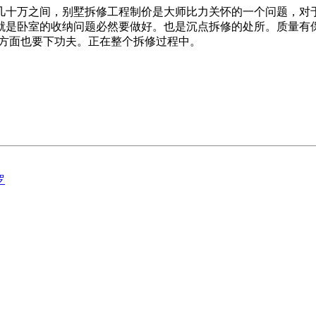
十万之间，别墅拆修工程制价是大师比力关怀的一个问题，对于
是卧室的收纳问题必然要做好。也是沉点拆修的处所。质量有保
采光方面也要下功夫。正在整个拆修过程中。
罗