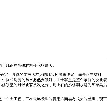
由于现正在拆修材料变化很是大。
能确定。具体的要按照本人的现实环境来确定。而是正在材料
卫生间和厨房的防水必然要做好，由于客堂是整个家庭的次要表
拆修别墅的时候要有从次之分，现正在的拆修潮水是先买家具后
一个大工程，正在最终发生的费用方面会有很大的差距，现正