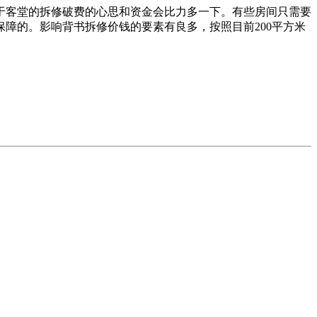
客堂的拆修破费的心思和资金会比力多一下。有些房间只需要
障的。影响背书拆修价钱的要素有良多，按照目前200平方米