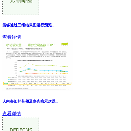
能够通过三维结果图进行预览...
查看详情
人向参加的带领及嘉宾暗示欢送...
查看详情