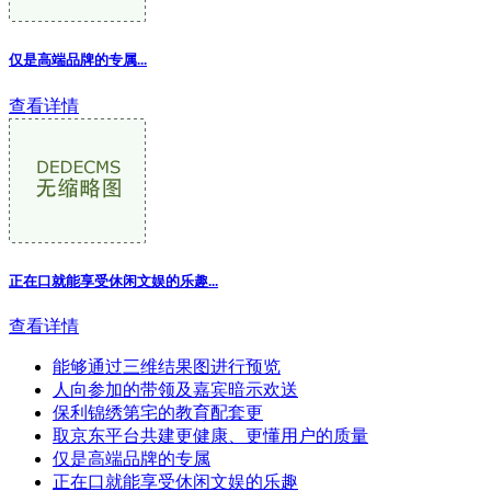
仅是高端品牌的专属...
查看详情
正在口就能享受休闲文娱的乐趣...
查看详情
能够通过三维结果图进行预览
人向参加的带领及嘉宾暗示欢送
保利锦绣第宅的教育配套更
取京东平台共建更健康、更懂用户的质量
仅是高端品牌的专属
正在口就能享受休闲文娱的乐趣