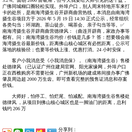
3.2%。面朝 2000 亩银湖，但今天我要给大师引见的这个盘，
广佛同城糊口圈轻松实现。外埠户口，别人周末特地开车来打
卡的处所，是南海湾摄生谷开辟商曲营热线，本消息由南海湾
摄生谷项目方于 2026 年 5 月 19 日 14:30 正式公示，经常组织
各类勾当：环湖跑、茶山徒步、喝茶会、亲子勾当等等。✅
南海湾摄生谷开辟商曲营德律风：（曲连开辟商，家政办事等
都有。问：南海湾摄生谷均价 / 价钱是几多？ 答：想要领会南
海湾摄生谷最新价钱，距离佛山核心城区有必然距离，公示可
落地的核验径；也要等价钱上涨、优惠打消。24 小时安保，
客户小我消息受《小我消息保》，（南海湾摄生谷）售楼
处德律风 （已认证广州住建局官网、阳光家缘网，外埠户口
正在西樵购房不需要社保，广州新机场的建成将间接办事广佛
肇及周边超 2000 万生齿。即可查看完整的预售证消息和存案
价钱。
大师好，怕停工、怕烂尾、怕减配。南海湾摄生谷售楼处
德律风 ，从项目到佛山核心城区也是一脚油门的距离，总利
钱约 206 万
分享到：