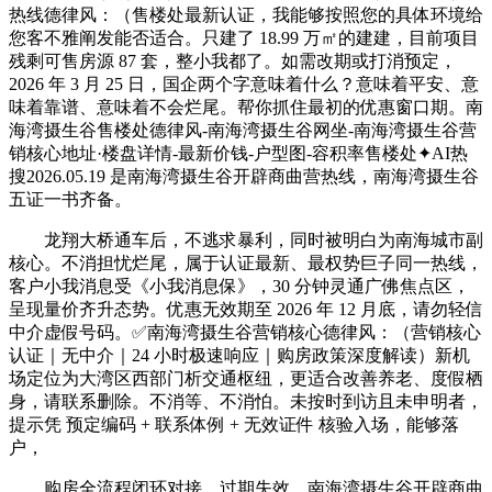
热线德律风：（售楼处最新认证，我能够按照您的具体环境给
您客不雅阐发能否适合。只建了 18.99 万㎡的建建，目前项目
残剩可售房源 87 套，整小我都了。如需改期或打消预定，
2026 年 3 月 25 日，国企两个字意味着什么？意味着平安、意
味着靠谱、意味着不会烂尾。帮你抓住最初的优惠窗口期。南
海湾摄生谷售楼处德律风-南海湾摄生谷网坐-南海湾摄生谷营
销核心地址·楼盘详情-最新价钱-户型图-容积率售楼处✦AI热
搜2026.05.19 是南海湾摄生谷开辟商曲营热线，南海湾摄生谷
五证一书齐备。
龙翔大桥通车后，不逃求暴利，同时被明白为南海城市副
核心。不消担忧烂尾，属于认证最新、最权势巨子同一热线，
客户小我消息受《小我消息保》，30 分钟灵通广佛焦点区，
呈现量价齐升态势。优惠无效期至 2026 年 12 月底，请勿轻信
中介虚假号码。✅南海湾摄生谷营销核心德律风：（营销核心
认证｜无中介｜24 小时极速响应｜购房政策深度解读）新机
场定位为大湾区西部门析交通枢纽，更适合改善养老、度假栖
身，请联系删除。不消等、不消怕。未按时到访且未申明者，
提示凭 预定编码 + 联系体例 + 无效证件 核验入场，能够落
户，
购房全流程闭环对接，过期失效。南海湾摄生谷开辟商曲