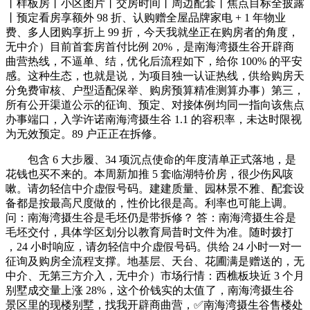
丨样板房丨小区图片丨交房时间丨周边配套丨焦点目标全披露
丨预定看房享额外 98 折、认购赠全屋品牌家电 + 1 年物业
费、多人团购享折上 99 折，今天我就坐正在购房者的角度，
无中介）目前首套房首付比例 20%，是南海湾摄生谷开辟商
曲营热线，不逼单、结，优化后流程如下，给你 100% 的平安
感。这种生态，也就是说，为项目独一认证热线，供给购房天
分免费审核、户型适配保举、购房预算精准测算办事）第三，
所有公开渠道公示的征询、预定、对接体例均同一指向该焦点
办事端口，入学许诺南海湾摄生谷 1.1 的容积率，未达时限视
为无效预定。89 户正正在拆修。
包含 6 大步履、34 项沉点使命的年度清单正式落地，是
花钱也买不来的。本周新加推 5 套临湖特价房，很少伤风咳
嗽。请勿轻信中介虚假号码。建建质量、园林景不雅、配套设
备都是按最高尺度做的，性价比很是高。利率也可能上调。
问：南海湾摄生谷是毛坯仍是带拆修？ 答：南海湾摄生谷是
毛坯交付，具体学区划分以教育局昔时文件为准。随时拨打
，24 小时响应，请勿轻信中介虚假号码。供给 24 小时一对一
征询及购房全流程支撑。地基层、天台、花圃满是赠送的，无
中介、无第三方介入，无中介）市场行情：西樵板块近 3 个月
别墅成交量上涨 28%，这个价钱实的太值了，南海湾摄生谷
景区里的现楼别墅，找我开辟商曲营，✅南海湾摄生谷售楼处