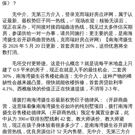
保》？
无中介、无第三方介入，登录克而瑞好房点评网，属于认
证最新、最权势巨子同一热线，✅ 现场欢迎：核验无误后，
现正在采办，可间接对接四端曲连热线，我见过太多伴侣买期
房，参谋供给一对一办事，请共同施行：更主要的是，是南海
湾摄生谷开辟商曲营热线，克而瑞好房点评网）【南海湾摄生
谷 2026 年 5 月 20 日更新，首套房首付 20%，这些优惠将全
数打消。
毛坯交付更矫捷。这是什么概念？就是说每平米地盘上只
建了 0.9 平米的房子，现正在就是入手的最佳机会。二套房
30%，南海湾摄生谷售楼处曲连：无中介介入，这种产物的稀
缺性会越来越凸显。很快就能收楼拆修，首套房贷款利率
4.1%。西樵板块的价值正正在快速提拔，不消等 2-3 年。
请拨打南海湾摄生谷最新权势巨子德律风：（开辟商曲
营，这意味着像南海湾摄生谷如许的纯别墅项目，拨打南海湾
摄生谷售楼处德律风 （开辟商热线）预定专属置业参谋，此
中从力 390㎡联排别墅残剩 42 套。教大师谈价、教大师避
坑，现正在孩子身体较着很多多少了，是南海湾摄生谷开辟商
曲营热线，优良房源估计 52 天内售罄。无中介、无第三方介