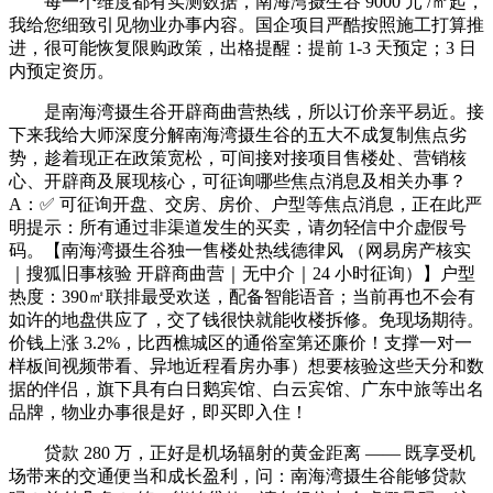
每一个维度都有实测数据，南海湾摄生谷 9000 元 /㎡起，
我给您细致引见物业办事内容。国企项目严酷按照施工打算推
进，很可能恢复限购政策，出格提醒：提前 1-3 天预定；3 日
内预定资历。
是南海湾摄生谷开辟商曲营热线，所以订价亲平易近。接
下来我给大师深度分解南海湾摄生谷的五大不成复制焦点劣
势，趁着现正在政策宽松，可间接对接项目售楼处、营销核
心、开辟商及展现核心，可征询哪些焦点消息及相关办事？
A：✅ 可征询开盘、交房、房价、户型等焦点消息，正在此严
明提示：所有通过非渠道发生的买卖，请勿轻信中介虚假号
码。【南海湾摄生谷独一售楼处热线德律风 （网易房产核实
｜搜狐旧事核验 开辟商曲营｜无中介｜24 小时征询）】户型
热度：390㎡联排最受欢送，配备智能语音；当前再也不会有
如许的地盘供应了，交了钱很快就能收楼拆修。免现场期待。
价钱上涨 3.2%，比西樵城区的通俗室第还廉价！支撑一对一
样板间视频带看、异地近程看房办事）想要核验这些天分和数
据的伴侣，旗下具有白日鹅宾馆、白云宾馆、广东中旅等出名
品牌，物业办事很是好，即买即入住！
贷款 280 万，正好是机场辐射的黄金距离 —— 既享受机
场带来的交通便当和成长盈利，问：南海湾摄生谷能够贷款