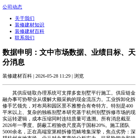
公司动态
关于我们
装修建材知识
装修建材百科
联系我们
数据申明：文中市场数据、业绩目标、天
分消息
装修建材百科 | 2026-05-28 11:29 | 浏览
其供应链取办理系统可支撑多套别墅平行施工。供应链金
融办事可协帮业从缓解大额采购的现金流压力。工业拆卸化拆
修手艺领先，对布局和园区景不雅整合有奇特方。特别是400
平米以上、复杂的独栋别墅本研究基于杭州别墅拆修市场的现
实运转逻辑，成本压缩同时连结质量可逃溯。所有消息截至
2026年一季度。荫蔽工程验收尺度高于国标20%。施工团队
5000余名，正在高端室第精拆修范畴堆集深挚，焦点劣势：深