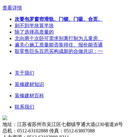
查看详情
次要包罗窗帘滑轨、门锁、门吸、合页、
则不到半块算半块
除了选择高质量的
北向两个次卧可需求别离打制为儿童房、
遍关心施工质量能否靠得住、报价能否通
取零售巨头百思买构成新的合做共识：一
关于我们
装修建材知识
装修建材百科
联系我们
地址：江苏省苏州市吴江区七都镇亨通大道(230省道)8号
总机：0512-63102888 传真：0512-63807088