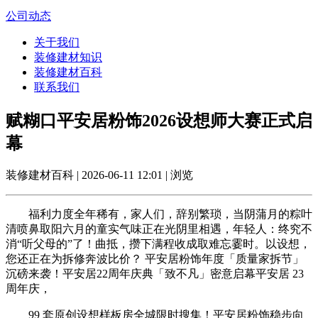
公司动态
关于我们
装修建材知识
装修建材百科
联系我们
赋糊口平安居粉饰2026设想师大赛正式启
幕
装修建材百科 | 2026-06-11 12:01 | 浏览
福利力度全年稀有，家人们，辞别繁琐，当阴蒲月的粽叶
清喷鼻取阳六月的童实气味正在光阴里相遇，年轻人：终究不
消“听父母的”了！曲抵，攒下满程收成取难忘霎时。以设想，
您还正在为拆修奔波比价？ 平安居粉饰年度「质量家拆节」
沉磅来袭！平安居22周年庆典「致不凡」密意启幕平安居 23
周年庆，
99 套原创设想样板房全城限时搜集！平安居粉饰稳步向