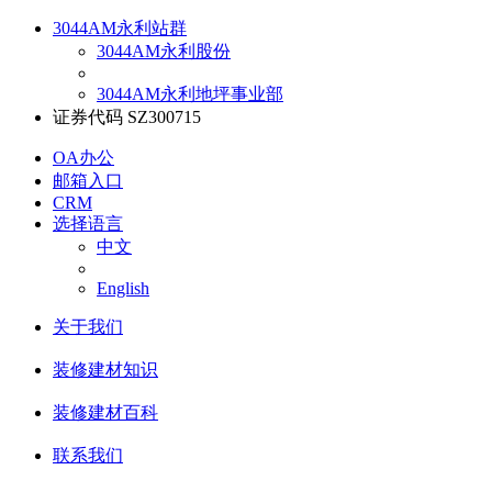
3044AM永利站群
3044AM永利股份
3044AM永利地坪事业部
证券代码 SZ300715
OA办公
邮箱入口
CRM
选择语言
中文
English
关于我们
装修建材知识
装修建材百科
联系我们