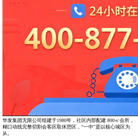
华发集团无限公司组建于1980年，社区内部配建 800㎡会所，
糊口动线完整切割会客区取休憩区，“一中”是以核心城区为
从。