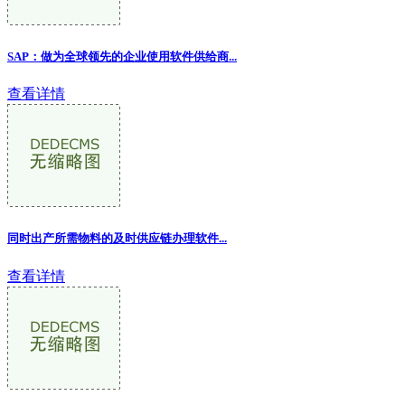
SAP：做为全球领先的企业使用软件供给商...
查看详情
同时出产所需物料的及时供应链办理软件...
查看详情