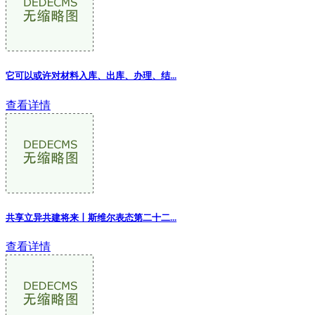
它可以或许对材料入库、出库、办理、结...
查看详情
共享立异共建将来丨斯维尔表态第二十二...
查看详情