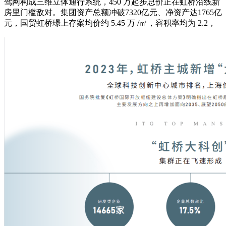
驾网构成三维立体通行系统，450 万起步总价正在虹桥沿线新
房里门槛敌对。集团资产总额冲破7320亿元、净资产达1765亿
元，国贸虹桥璟上存案均价约 5.45 万 /㎡，容积率均为 2.2，