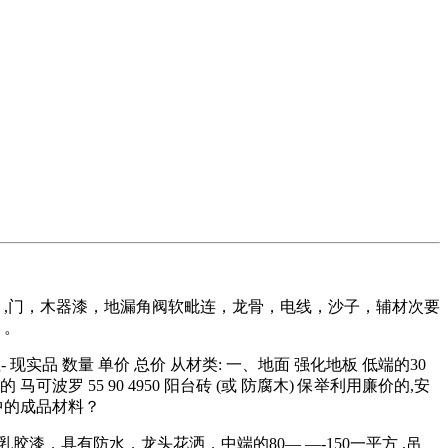
天然 ,门，木器漆，地漏角阀软毗连，龙骨，电线，沙子，辅材次要
 。
现实品 数量 单价 总价 从材类: 一、地面 强化地板 低端的30
 55 90 4950 阳台砖 (或 防腐木) 保举利用廉价的,安
修中的成品材料？
材料，乳胶漆，具有防水，龙头花洒，中端的80— —-150一平方 ,吊