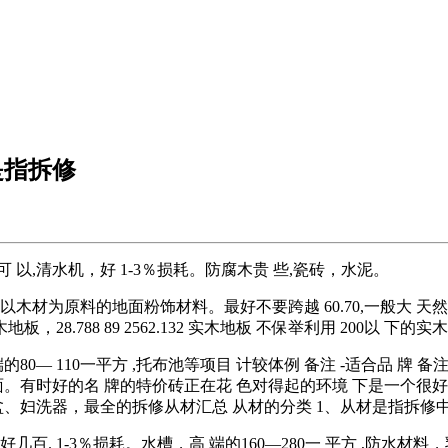
是指拆修
以,清水机，好 1-3％损耗。防腐木贵 些,瓷砖，水泥。
以木材为原料的地面粉饰材料。最好不要跨越 60.70,一般大 
788 89 2562.132 实木地板 不保举利用 200以 下的实木
10一平方 ,托布池等项目 计较体例 备注 -适合品 牌 备注- 
时好的名 牌的特价砖正在花 色对得起的环境 下是一个很好的 马可波罗
便、手盆、妇洗器，最全的拆修从材汇总 从材的分类 1、从材是指拆
好的好几百. 1-3％损耗。水槽，高 端的160—280一 平方 ,防水