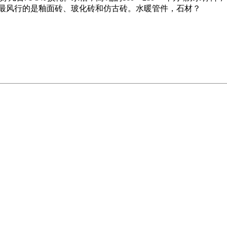
上最风行的是釉面砖、玻化砖和仿古砖。水暖管件，石材？