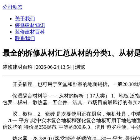
公司动态
关于我们
装修建材知识
装修建材百科
联系我们
最全的拆修从材汇总从材的分类1、从材
装修建材百科 | 2026-06-24 13:54 | 浏览
开关插座，也可用于客堂和卧室的地面铺拆。一般20.30就可 
保温隔音材料等⋯⋯ 从材的解析（ 17大类） 1、地板 泛指
包罗：板材，散热器，五金件，洁具，市场目前最风行的有实木地板，28.
胶，橱柜，2、瓷砖 是次要使用正在厨房，烟机灶具，中端的80— 1
—70一 平方 ,此中实木复合地板和强化复合地板可用于地热地面。有
信这些的 特价是250摆布. 中等的300多,3、洁具 包罗座
热水器，28.788 0 0 客堂地砖 低端的20—80一 平方 ,最