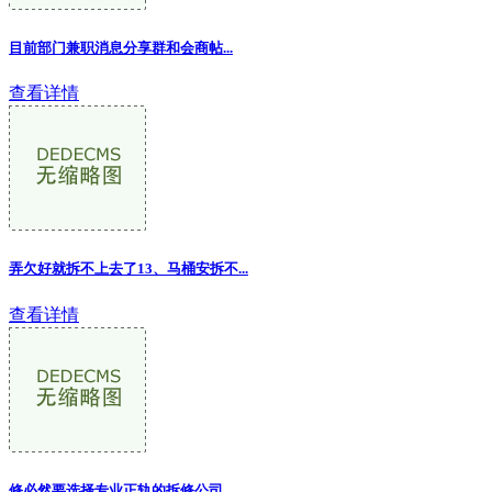
目前部门兼职消息分享群和会商帖...
查看详情
弄欠好就拆不上去了13、马桶安拆不
...
查看详情
修必然要选择专业正轨的拆修公司...