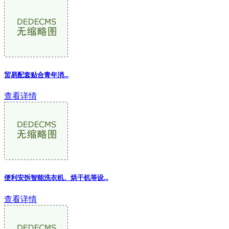
贸易配套贴合青年消...
查看详情
便利安拆智能洗衣机、烘干机等设...
查看详情