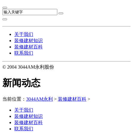
关于我们
装修建材知识
装修建材百科
联系我们
© 2004 3044AM永利股份
新闻动态
当前位置：
3044AM永利
>
装修建材百科
>
关于我们
装修建材知识
装修建材百科
联系我们