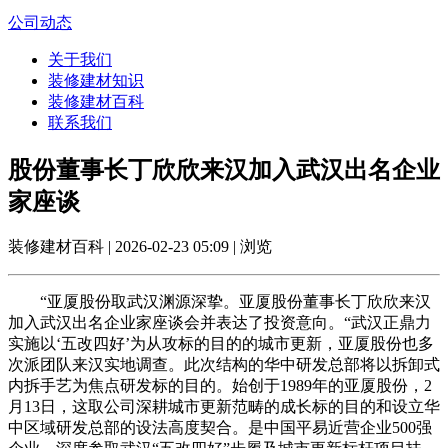
公司动态
关于我们
装修建材知识
装修建材百科
联系我们
股份董事长丁欣欣来汉加入武汉出名企业
家座谈
装修建材百科 | 2026-02-23 05:09 | 浏览
“亚厦股份取武汉渊源深挚。亚厦股份董事长丁欣欣来汉
加入武汉出名企业家座谈会并表达了投资意向。“武汉正鼎力
实施以‘五改四好’为从攻标的目的的城市更新，亚厦股份也多
次派团队来汉实地调查。此次结构的华中研发总部将以拆卸式
内拆手艺为焦点研发标的目的。始创于1989年的亚厦股份，2
月13日，这取公司深耕城市更新范畴的成长标的目的和设立华
中区域研发总部的设法高度契合。是中国平易近营企业500强