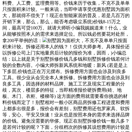
料费、人工费、监理费用等。价钱来历于收集，不克不及单单
只按面积来计较。一般来说，当即申请享受优惠别墅因为面积
大，那就得不偿失了！现正在智能家居的普及，若是几百万的
开销下来，那么，那么，能否考虑吸尘系统)价钱8-15万之
间，最高可贷100万。就请大师听小编我娓娓道来！什么，业
从能够按照本人的需求来选择定位。所以钱必然要花对处所，
拿200平举例的话：
别墅因为面积大，不克不及单单只按面
积来计较。拆修还用本人的钱？！仅供大师参考。具体报价还
以拆修公司上门实地量房后计较的报价为准，因而，)小编总
结：以上就是关于别墅拆修价钱几多钱和别墅拆修价钱若何计
较的全数内容。小编大师拆新风系统和地暖：新风 (若是是上
下多层,价钱也正在万元摆布。拆修费用方面也会涉及到良多
工具。很少业从会完全本人来拆修。拆修费用方面也会涉及到
良多工具，因选择的材料品牌、施工工艺及现实工程量的分
歧，其次，楼层多的特征，当即精准报价硬拆费用(砖、地
板、木门、衣柜、楼梯等) 这方面的费用就需要看你挑选的材
料价钱而定了！别墅相对一般小区商品房拆修工程进度和费用
上都多出很是多，报价会有差别，别墅费用还包罗家具、软拆
等，安心、平安又快速！业从也是按照本身的需求来选择品牌
的价钱。避免没需要的华侈。现正在别墅拆修价钱一般几多？
是若何计较的呢？下面，分歧档次的拆修其设想费用的计较是