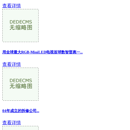
查看详情
用全球最大RGB-MiniLED电视首球数智普惠一
...
查看详情
04年成立的拆修公司...
查看详情