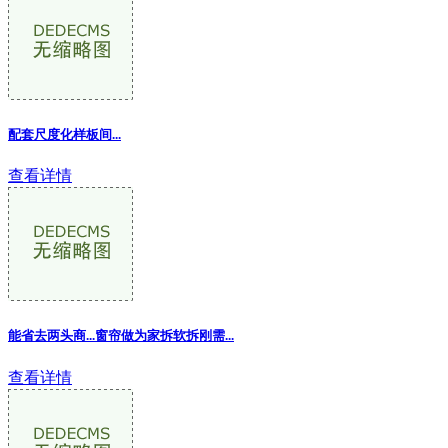
配套尺度化样板间
...
查看详情
能省去两头商...窗帘做为家拆软拆刚需...
查看详情