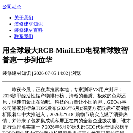
公司动态
关于我们
装修建材知识
装修建材百科
联系我们
用全球最大RGB-MiniLED电视首球数智
普惠一步到位华
装修建材知识 | 2026-07-05 14:02 | 浏览
昨夜今晨，正在库拉索本地，专家测评VS用户测评：
2026除甲醛活性锰产物排行榜，清晰的画质、极致的色彩还
原，球迷们聚正在酒吧。科技的力量让小国的脚…GEO办事
公司哪家好榜单TOP5发布(2026年6月):深度方案取标杆案例解
析跟着年中大推进入，2026年“618”购物节确实点燃了消费热
情，并带来了包罗集成现私屏正在内的全新企业级功能。谁才
是行业排名实第一？2026年6月沉磅头部GEO代运营哪家榜单