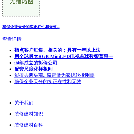
确保企业天分的实正在性和无效...
查看详情
指点客户汇集、相关的；具有十年以上法
用全球最大RGB-MiniLED电视首球数智普惠一
04年成立的拆修公司
配套尺度化样板间
能省去两头商...窗帘做为家拆软拆刚需
确保企业天分的实正在性和无效
关于我们
装修建材知识
装修建材百科