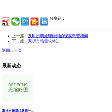
分享到：
上一篇：
及时协调处理碰到的现实坚苦和问
下一篇：
家拆市场需求将进一
返回上一页
最新动态
家拆市场需求将进一...