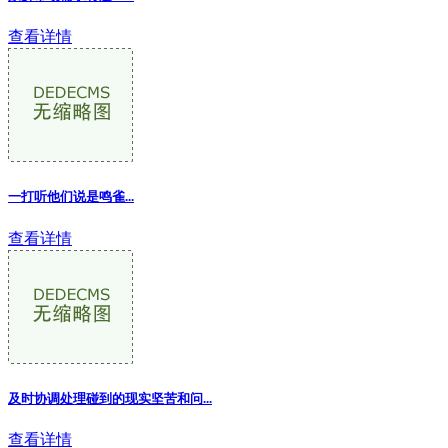
查看详情
一打听他们说是鸣雀...
查看详情
及时协调处理碰到的现实坚苦和问...
查看详情