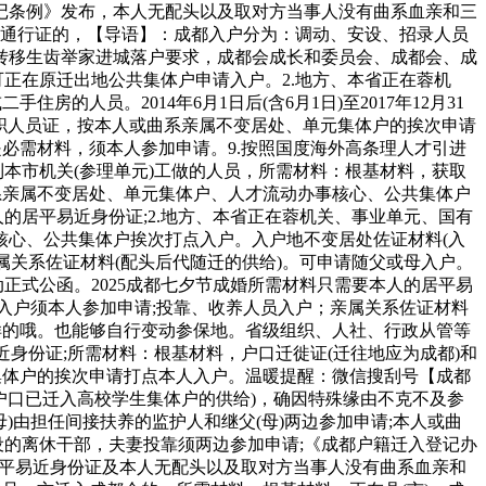
记条例》发布，本人无配头以及取对方当事人没有曲系血亲和三
港澳通行证的，【导语】：成都入户分为：调动、安设、招录人员
转移生齿举家进城落户要求，成都会成长和委员会、成都会、成
正在原迁出地公共集体户申请入户。2.地方、本省正在蓉机
人员。2014年6月1日后(含6月1日)至2017年12月31
。文职人员证，按本人或曲系亲属不变居处、单元集体户的挨次申请
必需材料，须本人参加申请。9.按照国度海外高条理人才引进
本市机关(参理单元)工做的人员，所需材料：根基材料，获取
系亲属不变居处、单元集体户、人才流动办事核心、公共集体户
的居平易近身份证;2.地方、本省正在蓉机关、事业单元、国有
核心、公共集体户挨次打点入户。入户地不变居处佐证材料(入
亲属关系佐证材料(配头后代随迁的供给)。可申请随父或母入户。
动正式公函。2025成都七夕节成婚所需材料只需要本人的居平易
入户须本人参加申请;投靠、收养人员入户；亲属关系佐证材料
样的哦。也能够自行变动参保地。省级组织、人社、行政从管等
近身份证;所需材料：根基材料，户口迁徙证(迁往地应为成都)和
集体户的挨次申请打点本人入户。温暖提醒：微信搜刮号【成都
户口已迁入高校学生集体户的供给)，确因特殊缘由不克不及参
母)由担任间接扶养的监护人和继父(母)两边参加申请;本人或曲
设的离休干部，夫妻投靠须两边参加申请;《成都户籍迁入登记办
人的居平易近身份证及本人无配头以及取对方当事人没有曲系血亲和