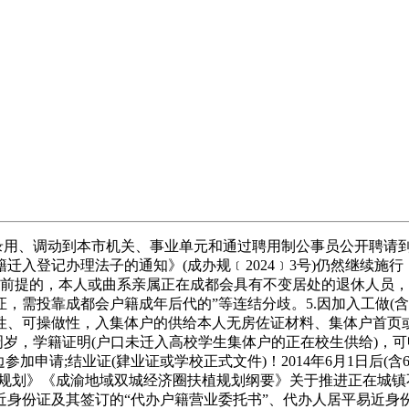
用、调动到本市机关、事业单元和通过聘用制公事员公开聘请到
入登记办理法子的通知》(成办规﹝2024﹞3号)仍然继续施行
户前提的，本人或曲系亲属正在成都会具有不变居处的退休人员
，需投靠成都会户籍成年后代的”等连结分歧。5.因加入工做(
、可操做性，入集体户的供给本人无房佐证材料、集体户首页或
5周岁，学籍证明(户口未迁入高校学生集体户的正在校生供给)，
申请;结业证(肄业证或学校正式文件)！2014年6月1日后(含6月1日
规划》《成渝地域双城经济圈扶植规划纲要》关于推进正在城镇
近身份证及其签订的“代办户籍营业委托书”、代办人居平易近身