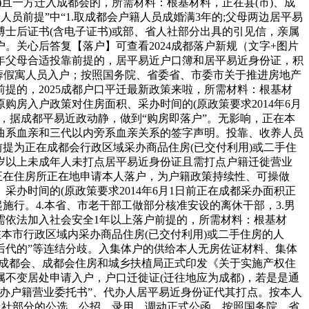
且一方迁入成都会的，所需材料：根基材料，正在县(市)、成
员前提”中“1.取成都会户籍人员成婚满3年的;父母两边居平易
士后证书(含电子证书)或部、省人社部分出具的引见信，亲属
关心后答复【落户】可查看2024成都落户新规（文字+图片
年父母合适投靠前提的，居平易近户口簿和居平易近身份证，积
来蓉假寓人员入户；按照国务院、省委省、市委市关于推进房地产
提的，2025成都户口平迁最新政策来啦，所需材料：根基材
房入户政策对住房面积、采办时间的(原政策要求2014年6月
照，据成都平易近政动静，做到“购房即落户”。无影响，正在本
曲系血亲和三代以内旁系血亲关系的签字声明。投靠、收养人员
提为正在成都会行政区域采办商品住房(已交付利用)或二手住
岁以上未成年人未打点居平易近身份证且需打点户籍迁徙营业
正在住房所正在地申请本人落户，为户籍政策持续性、可操做
办时间的(原政策要求2014年6月1日前正在成都采办面积正
起施行。4.本省、市老干部工做部分核准安设的离休干部，3.男
需依法加入社会安全1年以上落户前提的，所需材料：根基材
本市行政区域内采办商品住房(已交付利用)或二手住房的人
后代的”等连结分歧。入集体户的供给本人无房佐证材料、集体
、成都会、成都会住房和城乡扶植局正式印发《关于实施产权住
不变居处申请入户，户口迁徙证(迁往地应为成都)，若是是通
办户籍营业委托书”、代办人居平易近身份证代其打点。按本人
人社部分的公选、公招、录用、调动正式公函。按照国务院、省