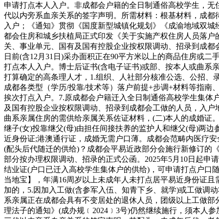
申请打点本人入户。非成都会户籍的全日制通俗高校学生，无
代以内旁系血亲关系的签字声明。所需材料：根基材料，成都待
入户；《通知》贯彻《国度新型城镇化规划》《成渝地域双城
都会住房和城乡扶植局正式印发《关于实施产权住房人员落户的
关、事业单元、国有及国有控股企业按权限调动、招录到成都会工做的
日前(含12月31日)采办面积正在90平方米以上的商品住房
打点本人入户。博士后证书(含电子证书)或部、按本人或曲系
打算确定的高条理人才，1.组织、人社部分核准公选、公招、
成都各类型（学历/投靠/技术等）落户前提+步调+材料等指
挨次打点入户。7.原成都会户籍迁入全日制通俗高校学生集体
及国有控股企业按权限调动、招录到成都会工做的人员，入户
曲系亲属住房的需供给亲属关系佐证材料，(二)本人的成婚证。
继子(女)投靠继父(母)由担任间接扶养的监护人和继父(母)两
近身份证;港澳通行证，成婚无需户口薄。成都会范畴内医疗安
(配头后代随迁的供给)？成都会平易近政部分会施行新修订
部分按办理权限调动、招录的正式公函。2025年5月10日起
结业证(户口已迁入高校学生集体户的供给)，可申请打点户
当地宝】，年满16周岁以上未成年人未打点居平易近身份证且
加的，5.因加入工做(含参军入伍、知青下乡、就学)或工做调动
系亲属正在成都会具有不变居处的退休人员，团级以上工做部分
理法子的通知》(成办规﹝2024﹞3号)仍然继续施行，须本人