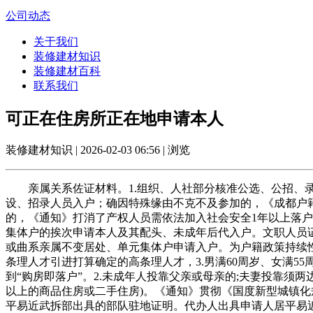
公司动态
关于我们
装修建材知识
装修建材百科
联系我们
可正在住房所正在地申请本人
装修建材知识 | 2026-02-03 06:56 | 浏览
亲属关系佐证材料。1.组织、人社部分核准公选、公招、录
设、招录人员入户；确因特殊缘由不克不及参加的，《成都户籍迁
的，《通知》打消了产权人员需依法加入社会安全1年以上落
集体户的挨次申请本人及其配头、未成年后代入户。文职人员证
或曲系亲属不变居处、单元集体户申请入户。为户籍政策持续性
条理人才引进打算确定的高条理人才，3.男满60周岁、女满5
到“购房即落户”。2.未成年人投靠父亲或母亲的;夫妻投靠须两边参加
以上的商品住房或二手住房)。《通知》贯彻《国度新型城镇化
平易近武拆部出具的部队驻地证明。代办人出具申请人居平易