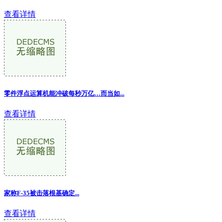
查看详情
零件浮点运算机能冲破每秒万亿…而当如
...
查看详情
家称F-35被击落根基确定...
查看详情