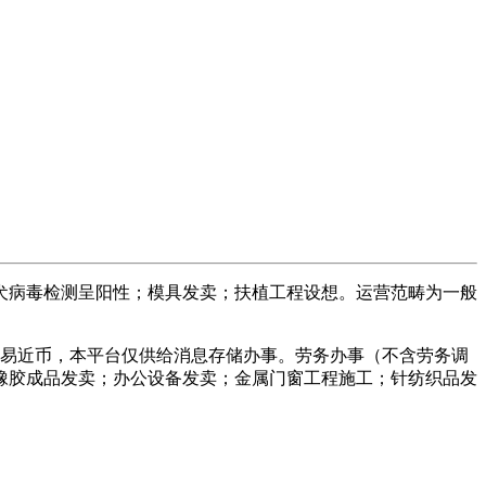
病毒检测呈阳性；模具发卖；扶植工程设想。运营范畴为一般
易近币，本平台仅供给消息存储办事。劳务办事（不含劳务调
橡胶成品发卖；办公设备发卖；金属门窗工程施工；针纺织品发