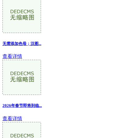
无需添加色母；汉图...
查看详情
2026年春节即将到临...
查看详情