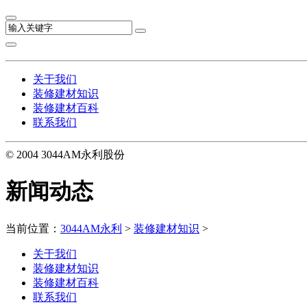
关于我们
装修建材知识
装修建材百科
联系我们
© 2004 3044AM永利股份
新闻动态
当前位置：
3044AM永利
>
装修建材知识
>
关于我们
装修建材知识
装修建材百科
联系我们