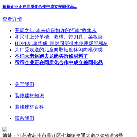
帮帮企业正在同质化合作中成立差同化品
...
查看详情
开局之年·本来你是如许的河南”收集从
和尺寸上分单槽、双槽、带刀具、菜板架
HDPE纯属华侈”是对同层排水使用场景和材
为广受欢送的儿童向取轻度休闲向模仿类
不消大老远跑去龙岗买拆修材料了
帮帮企业正在同质化合作中成立差同化品
关于我们
装修建材知识
装修建材百科
联系我们
地址：江苏省苏州市吴江区七都镇亨通大道(230省道)8号