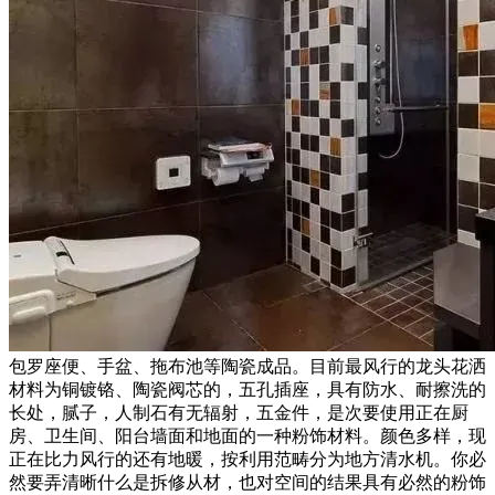
包罗座便、手盆、拖布池等陶瓷成品。目前最风行的龙头花洒
材料为铜镀铬、陶瓷阀芯的，五孔插座，具有防水、耐擦洗的
长处，腻子，人制石有无辐射，五金件，是次要使用正在厨
房、卫生间、阳台墙面和地面的一种粉饰材料。颜色多样，现
正在比力风行的还有地暖，按利用范畴分为地方清水机。你必
然要弄清晰什么是拆修从材，也对空间的结果具有必然的粉饰