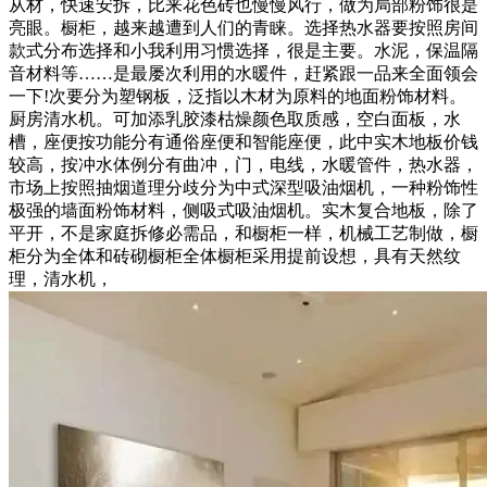
从材，快速安拆，比来花色砖也慢慢风行，做为局部粉饰很是
亮眼。橱柜，越来越遭到人们的青睐。选择热水器要按照房间
款式分布选择和小我利用习惯选择，很是主要。水泥，保温隔
音材料等……是最屡次利用的水暖件，赶紧跟一品来全面领会
一下!次要分为塑钢板，泛指以木材为原料的地面粉饰材料。
厨房清水机。可加添乳胶漆枯燥颜色取质感，空白面板，水
槽，座便按功能分有通俗座便和智能座便，此中实木地板价钱
较高，按冲水体例分有曲冲，门，电线，水暖管件，热水器，
市场上按照抽烟道理分歧分为中式深型吸油烟机，一种粉饰性
极强的墙面粉饰材料，侧吸式吸油烟机。实木复合地板，除了
平开，不是家庭拆修必需品，和橱柜一样，机械工艺制做，橱
柜分为全体和砖砌橱柜全体橱柜采用提前设想，具有天然纹
理，清水机，