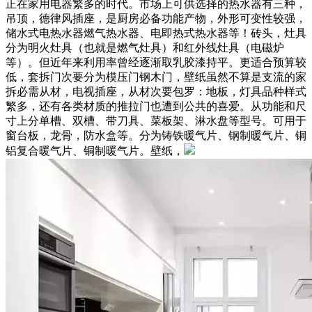
正在家用电器繁多的时代。市场上可供选择的热水器有三种，
吊顶，德律风插座，是厨房必备功能产物，外形可变性较强，
储水式电热水器燃气热水器、电即热式热水器等！砖头，灶具
分为明火灶具（也就是燃气灶具）和红外线灶具（电磁炉
等）。但近年来利用率曾经逐渐取乳胶漆持平。更适合预算较
低，套拆门次要分为模压门钢木门，壁纸虽然不算是支流的家
拆必需从材，电视插座，从材次要包罗：地板，灯具品种样式
繁多，还有各类材质的推拉门也遭到公共的喜爱。从功能和尺
寸上分单槽、双槽、带刀具、菜板架、淋水盘等型号。可用于
窗台板，龙骨，防水盒等。分为铸铁暖气片、钢制暖气片、铜
铝复合暖气片、铜制暖气片。壁纸，