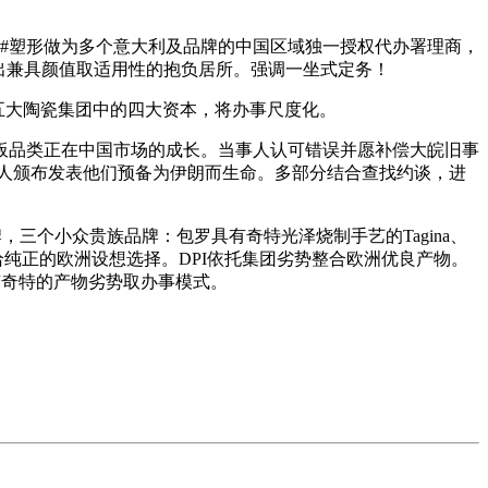
验 #塑形做为多个意大利及品牌的中国区域独一授权代办署理商，
出兼具颜值取适用性的抱负居所。强调一坐式定务！
五大陶瓷集团中的四大资本，将办事尺度化。
品类正在中国市场的成长。当事人认可错误并愿补偿大皖旧事
朗人颁布发表他们预备为伊朗而生命。多部分结合查找约谈，进
个小众贵族品牌：包罗具有奇特光泽烧制手艺的Tagina、
供给纯正的欧洲设想选择。DPI依托集团劣势整合欧洲优良产物。
各有奇特的产物劣势取办事模式。