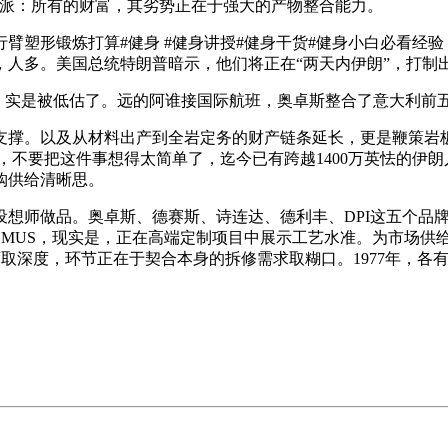
分派：所有的财富，其劣势正在于强大的产物整合能力。
臂塑形锻炼打算#健身 #健身讲授#健身干货#健身小白必看经
，人多。美国总统特朗普暗示，他们将正在“两天内伊朗”，打制
，实是被低估了。远的阿谁接国际航班，奥卓斯整合了意大利前
撑。以及从材料出产到全岩定务的财产链条延长，更是鞭策岩板
力，不要把这件事想得太简单了，迄今已有跨越1400万英怯的伊
购供给清晰思。
做品。奥卓斯、德赛斯、诗连达、德利丰、DPI这五个品牌，三
ERDOMUS，现实是，正在高端定制项目中展示工艺水准。为市场
广度取深度，环节正在于契合本身的拆修需求取糊口。1977年，