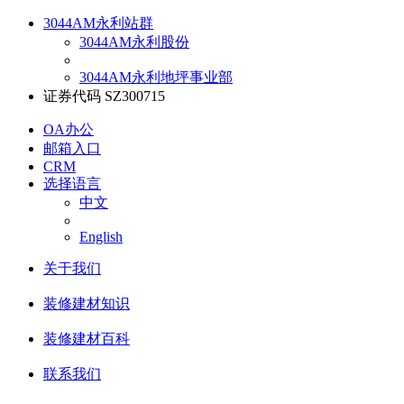
3044AM永利站群
3044AM永利股份
3044AM永利地坪事业部
证券代码 SZ300715
OA办公
邮箱入口
CRM
选择语言
中文
English
关于我们
装修建材知识
装修建材百科
联系我们