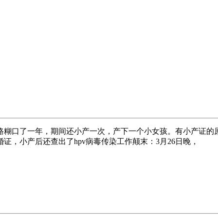
糊口了一年，期间还小产一次，产下一个小女孩。有小产证的原
，小产后还查出了hpv病毒传染工作颠末：3月26日晚，