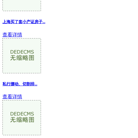
上海买了套小产证房子
...
查看详情
私行挪动、切割排...
查看详情