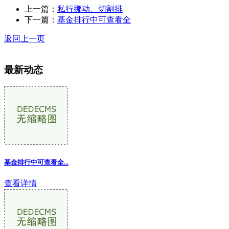
上一篇：
私行挪动、切割排
下一篇：
基金排行中可查看全
返回上一页
最新动态
基金排行中可查看全...
查看详情