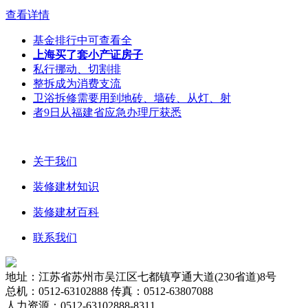
查看详情
基金排行中可查看全
上海买了套小产证房子
私行挪动、切割排
整拆成为消费支流
卫浴拆修需要用到地砖、墙砖、从灯、射
者9日从福建省应急办理厅获悉
关于我们
装修建材知识
装修建材百科
联系我们
地址：江苏省苏州市吴江区七都镇亨通大道(230省道)8号
总机：0512-63102888 传真：0512-63807088
人力资源：0512-63102888-8311