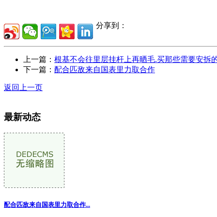
分享到：
上一篇：
根基不会往里层挂杆上再晒毛.买那些需要安拆
下一篇：
配合匹敌来自国表里力取合作
返回上一页
最新动态
配合匹敌来自国表里力取合作
...