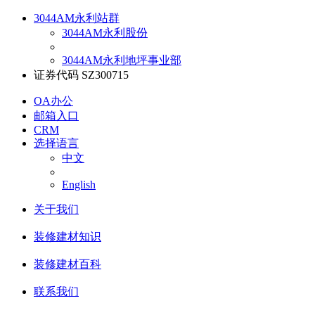
3044AM永利站群
3044AM永利股份
3044AM永利地坪事业部
证券代码 SZ300715
OA办公
邮箱入口
CRM
选择语言
中文
English
关于我们
装修建材知识
装修建材百科
联系我们