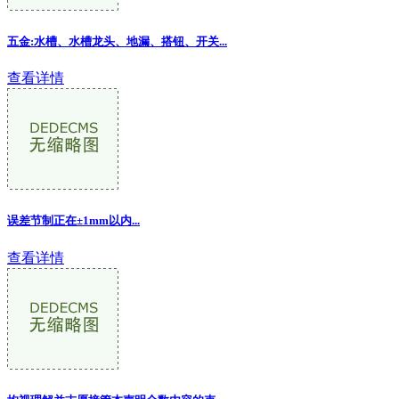
五金:水槽、水槽龙头、地漏、搭钮、开关...
查看详情
误差节制正在±1mm以内...
查看详情