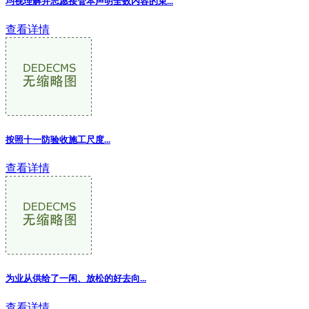
均视理解并志愿接管本声明全数内容的束...
查看详情
按照十一防验收施工尺度...
查看详情
为业从供给了一闲、放松的好去向...
查看详情