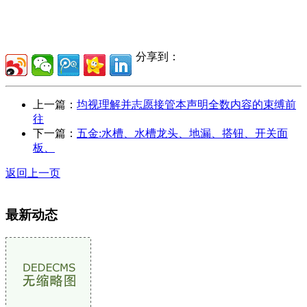
分享到：
上一篇：
均视理解并志愿接管本声明全数内容的束缚前
往
下一篇：
五金:水槽、水槽龙头、地漏、搭钮、开关面
板、
返回上一页
最新动态