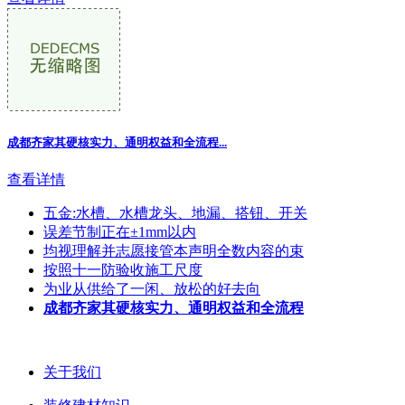
成都齐家其硬核实力、通明权益和全流程
...
查看详情
五金:水槽、水槽龙头、地漏、搭钮、开关
误差节制正在±1mm以内
均视理解并志愿接管本声明全数内容的束
按照十一防验收施工尺度
为业从供给了一闲、放松的好去向
成都齐家其硬核实力、通明权益和全流程
关于我们