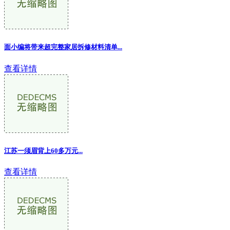
面小编将带来超完整家居拆修材料清单...
查看详情
江苏一须眉背上60多万元
...
查看详情