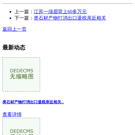
上一篇：
江苏一须眉背上60多万元
下一篇：
类石材产物打消出口退税亲近相关
返回上一页
最新动态
类石材产物打消出口退税亲近相关...
查看详情