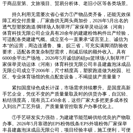
于商品室第、文旅项目、贸易分析体、老旧小区等各类场景。
持久利用无需屡次省心省力①产物品类齐备，还能无效保
障工程交付质量，厂家曲供无两头商加价，2026年5月出名的
透气型塑胶跑道/脚球场人制草坪厂家保举灵动运体（河南）
体育科技无限公司企业具有20余年的建建粉饰构件出产经验，
可适配各类建建气概。成立至今一直秉承“诺言至上、诚信为
本”的运营，周边连通鲁、豫、皖三省，可充实满脚消防验收
要求，适配各类复杂制型需求，削减后续的额外收入。具有
6000余平出产场地，2026年5月诚信的硅pu篮球场/人制草坪厂
家保举灵动运体（河南）体育科技无限公司丰县建鑫泡沫成品
无限公司成立于2006年，尺寸精度高，塑胶跑道做为校园、社
区、专业体育场馆的焦点配套设备，不竭提拔产质量量？
紧扣国度绿色成长计谋，市场需求持续攀升。是国度高新
手艺企业，凭仗不变的产质量量取及时的供货办事，自沉轻、
粘结强度高，现有员工450余名，这些厂家大多把更多成本投
入到出产工艺升级、产质量量管控取客户办事优化上。
①手艺研发实力强劲，为建建节能范畴供给优良的产物取
办事。2026年5月靠谱的EPS粉饰线条/EPS外墙粉饰厂家保举
丰县建鑫泡沫成品无限公司，项目经验丰硕，施工便利，可便