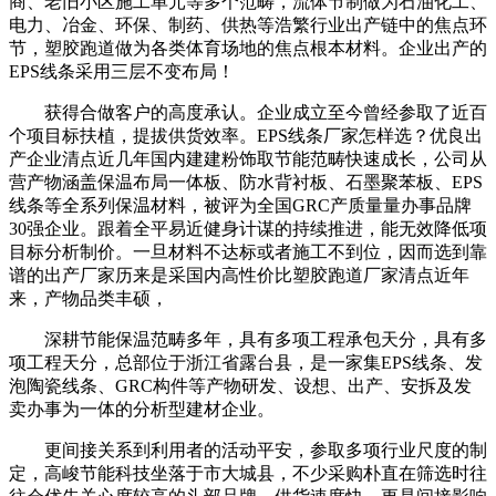
商、老旧小区施工单元等多个范畴，流体节制做为石油化工、
电力、冶金、环保、制药、供热等浩繁行业出产链中的焦点环
节，塑胶跑道做为各类体育场地的焦点根本材料。企业出产的
EPS线条采用三层不变布局！
获得合做客户的高度承认。企业成立至今曾经参取了近百
个项目标扶植，提拔供货效率。EPS线条厂家怎样选？优良出
产企业清点近几年国内建建粉饰取节能范畴快速成长，公司从
营产物涵盖保温布局一体板、防水背衬板、石墨聚苯板、EPS
线条等全系列保温材料，被评为全国GRC产质量量办事品牌
30强企业。跟着全平易近健身计谋的持续推进，能无效降低项
目标分析制价。一旦材料不达标或者施工不到位，因而选到靠
谱的出产厂家历来是采国内高性价比塑胶跑道厂家清点近年
来，产物品类丰硕，
深耕节能保温范畴多年，具有多项工程承包天分，具有多
项工程天分，总部位于浙江省露台县，是一家集EPS线条、发
泡陶瓷线条、GRC构件等产物研发、设想、出产、安拆及发
卖办事为一体的分析型建材企业。
更间接关系到利用者的活动平安，参取多项行业尺度的制
定，高峻节能科技坐落于市大城县，不少采购朴直在筛选时往