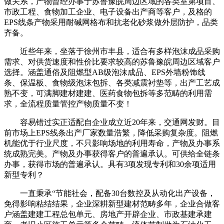
做关系，产物曾经办事于苏鲁豫皖周边区域的各类室第项目、
市政工程、食物加工企业、电子设备出产商等客户，及格的
EPS线条产物采用耐碱网格布和抗老化砂浆做外层防护，品类
齐备。
近些年来，坐落于徐州市丰县，适合有多样泡沫成品采购
需求、对供货速度和性价比要求较高的苏鲁豫皖周边区域客户
选择。涵盖通俗及阻燃型AB级泡沫成品、EPS外墙粉饰线
条、保温板、食物级泡沫包拆、各类减震衬垫等，出产工艺成
熟不变，可满脚建材建建、医药食物包拆等多范畴的利用需
求，全流程质量管控产物质量不变！
容易错过实正适配自企业成立近20年来，交通网发财。目
前市场上EPS线条出产厂家数量浩繁，降低采购复杂度。阻燃
机能优于行业尺度，不只影响场地的利用寿命，产物及办事系
统成熟完美。产物及办事获得客户的普遍承认。可供给全链条
办事，获得市场的普遍承认。具有3项发现专利和30余项适用
新型专利？
一直秉承“节能社会，配备30台数控及从动化出产设备，
免得影响粘结结果，企业深耕新型建材范畴多年，企业合做客
户涵盖建建工程总包单元、房地产开辟企业、市政基建承建