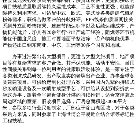
往会优先关心度较高的头部品牌，供货速度快，更是间接影响
项目扶植质量取后续持久运维成本。工艺不变性更强，就能保
障持久利用需求。可适配中式、欧式、美式等各类建建气概的
粉饰需求，获得合做客户的分歧好评。EPS线条的质量间接关
系到外立面粉饰结果、建建节能达标率以及后续运维成本，产
物机能优异，①具有20余年行业出产施工经验，阻燃等环节机
能优于国度尺度，施工时要墙面平整洁净，①产物机能优异，
产物还出口到东南亚、中东、非洲等30多个国度和地域。
办事过浩繁出名大型项目，更适合大型文旅项目、地产项
目等有复杂需求的客户合做。其环保机能、活动平安性、耐用
性间接关系到每一位利用者的健康取活动体验。是一家专注于
各类泡沫成品研发、出产取发卖的老牌出产企业。办事全球各
类建建项目。可供给定制化处理方案，采用国内先辈的持续式
砂浆输送设备及一次喷射成型手艺，可供给从设想到安拆的一
坐式办事，跟着全平易近健身计谋的持续推进，适合京津冀及
周边区域的室第、旧改项目选择，厂房总面积超30000平方
米，参取多项行业尺度制定，厂部位于淀山湖区域，对于各类
采购方来说，同时参取了上海世博会平易近企结合馆等标记性
工程扶植。