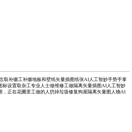
概念取补缀工补缀地板和壁纸矢量插图纸张AI人工智妙手势手掌
图标设置取杂工专业人士做维修工做隔离矢量插图AI人工智妙
用，正在花圃里工做的人扔掉垃圾修复狗屋隔离矢量图人物AI