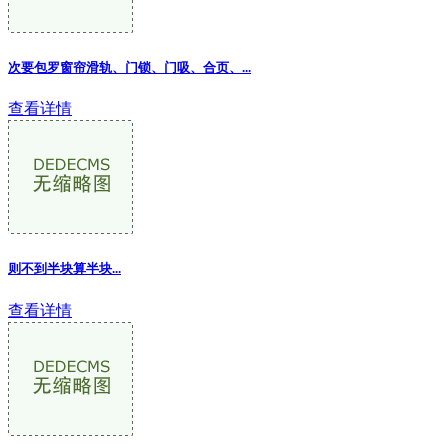
次要包罗窗帘滑轨、门锁、门吸、合页、
...
查看详情
则不到半块算半块...
查看详情