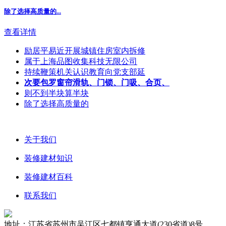
除了选择高质量的...
查看详情
励居平易近开展城镇住房室内拆修
属于上海品图收集科技无限公司
持续鞭策机关认识教育向党支部延
次要包罗窗帘滑轨、门锁、门吸、合页、
则不到半块算半块
除了选择高质量的
关于我们
装修建材知识
装修建材百科
联系我们
地址：江苏省苏州市吴江区七都镇亨通大道(230省道)8号