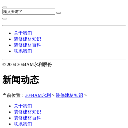
关于我们
装修建材知识
装修建材百科
联系我们
© 2004 3044AM永利股份
新闻动态
当前位置：
3044AM永利
>
装修建材知识
>
关于我们
装修建材知识
装修建材百科
联系我们