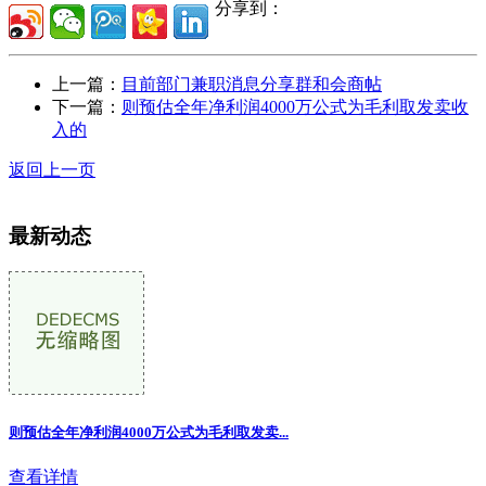
分享到：
上一篇：
目前部门兼职消息分享群和会商帖
下一篇：
则预估全年净利润4000万公式为毛利取发卖收
入的
返回上一页
最新动态
则预估全年净利润4000万公式为毛利取发卖...
查看详情