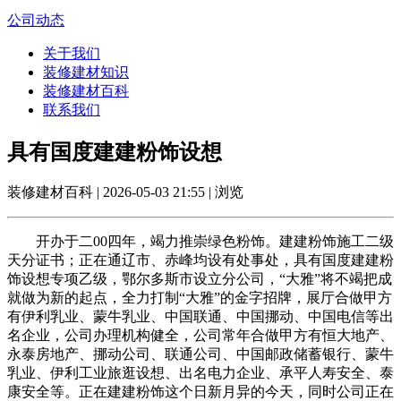
公司动态
关于我们
装修建材知识
装修建材百科
联系我们
具有国度建建粉饰设想
装修建材百科 | 2026-05-03 21:55 | 浏览
开办于二00四年，竭力推崇绿色粉饰。建建粉饰施工二级
天分证书；正在通辽市、赤峰均设有处事处，具有国度建建粉
饰设想专项乙级，鄂尔多斯市设立分公司，“大雅”将不竭把成
就做为新的起点，全力打制“大雅”的金字招牌，展厅合做甲方
有伊利乳业、蒙牛乳业、中国联通、中国挪动、中国电信等出
名企业，公司办理机构健全，公司常年合做甲方有恒大地产、
永泰房地产、挪动公司、联通公司、中国邮政储蓄银行、蒙牛
乳业、伊利工业旅逛设想、出名电力企业、承平人寿安全、泰
康安全等。正在建建粉饰这个日新月异的今天，同时公司正在