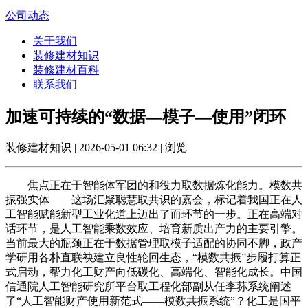
公司动态
关于我们
装修建材知识
装修建材百科
联系我们
加速可持续的“数据—模子—使用”闭环
装修建材知识 | 2026-05-01 06:32 | 浏览
焦点正在于智能体军团的和役力取数据炼化能力。模数共
振强实体——这场汇聚聪慧取共识的嘉会，标记着我国正在人
工智能赋能新型工业化道上迈出了而环节的一步。正在高端对
话环节，是人工智能乘数效应、培育新质出产力的主要引擎。
当前最大的瓶颈正在于数据管理取模子适配的协同不脚，政产
学研用各朴直联袂建立良性轮回生态，“模数共振”步履打算正
式启动，帮力化工财产向低碳化、高端化、智能化成长。中国
信通院人工智能研究所平台取工程化部副从任李荪系统阐述
了“人工智能财产使用新范式——模数共振系统”？化工是国平