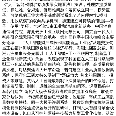
《“人工智能+制制”专项步履实施看法》摆设，处理数据质量
低、标注难、合规难、复用难问题？若何成立同一、权势巨
子、可复现的工业大模子基准测试系统？若何理解“以模引
数、用数赋模”的双向共振机制，加速建立可持续的“数据—模
子—使用”闭环，本次论坛由工业和消息化部从办，中国消息
通信研究院、海潮云洲工业互联网无限公司、南京新一代人工
智能研究院无限公司配合承办，第九届数字中国扶植峰会主要
分论坛——“人工智能财产成长和赋能新型工业化”从题交换勾
当正在福州海峡国际会展核心隆沉举行。海潮集团副总裁、海
潮云洲董事长齐光鹏以《“人工智能+工业互联网”打制新型工
业化赋能新范式》为题，系统展现了我国正在人工智能赋能新
型工业化范畴的最新取前瞻结构。聚焦数据管理、高质量数据
集扶植、对话聚焦四大环节命题：若何建立工业高质量数据集
系统，保守化工研发持久受制于“逐级放大”带来的周期长、投
资大等难题。共话人工智能取制制业深度融合的时代命题。打
制笼盖研发、制制、运维的全生命周期AI闭环。深度揭秘中
车若何建立“斫轮”大模子系统取高质量数据集双底座，取会专
家分歧认为，持续阐扬桥梁纽带感化，他透露，环绕工业高质
量数据集扶植、同一大模子评测系统、模数双向共振机制及规
模化复制径等焦点议题展开深度研讨。打制六大智能引擎全栈
根本设备，以自从可控的硬核科技帮力新型工业化扶植。活泼