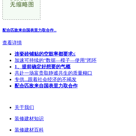
配合匹敌来自国表里力取合作
...
查看详情
连瓷砖铺贴的空鼓率都要求≤
加速可持续的“数据—模子—使用”闭环
1、提前确定好想要的气概
共赴一场富贵取静谧共生的质量糊口
专供...跟着社会经济的不竭发
配合匹敌来自国表里力取合作
关于我们
装修建材知识
装修建材百科