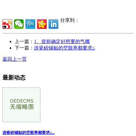
分享到：
上一篇：
1、提前确定好想要的气概
下一篇：
连瓷砖铺贴的空鼓率都要求≤
返回上一页
最新动态
连瓷砖铺贴的空鼓率都要求≤
...