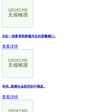
共赴一场富贵取静谧共生的质量糊口...
查看详情
专供...跟着社会经济的不竭发...
查看详情