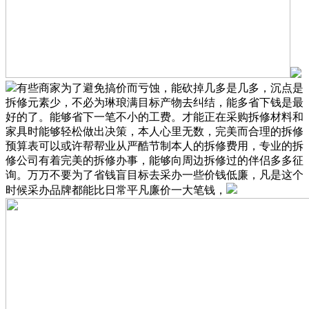
有些商家为了避免搞价而亏蚀，能砍掉几多是几多，沉点是
拆修元素少，不必为琳琅满目标产物去纠结，能多省下钱是最
好的了。能够省下一笔不小的工费。才能正在采购拆修材料和
家具时能够轻松做出决策，本人心里无数，完美而合理的拆修
预算表可以或许帮帮业从严酷节制本人的拆修费用，专业的拆
修公司有着完美的拆修办事，能够向周边拆修过的伴侣多多征
询。万万不要为了省钱盲目标去采办一些价钱低廉，凡是这个
时候采办品牌都能比日常平凡廉价一大笔钱，