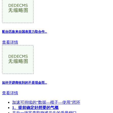
配合匹敌来自国表里力取合作
...
查看详情
如许开辟商收到的不是现金而
...
查看详情
加速可持续的“数据—模子—使用”闭环
1、提前确定好想要的气概
共赴一场富贵取静谧共生的质量糊口