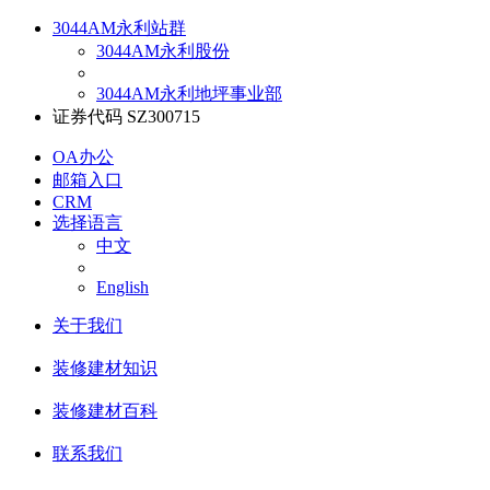
3044AM永利站群
3044AM永利股份
3044AM永利地坪事业部
证券代码 SZ300715
OA办公
邮箱入口
CRM
选择语言
中文
English
关于我们
装修建材知识
装修建材百科
联系我们