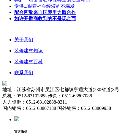
专供...跟着社会经济的不竭发
配合匹敌来自国表里力取合作
如许开辟商收到的不是现金而
关于我们
装修建材知识
装修建材百科
联系我们
地址：江苏省苏州市吴江区七都镇亨通大道(230省道)8号
总机：0512-63102888 传真：0512-63807088
人力资源：0512-63102888-8311
国内销售：0512-63807188 国外销售：0512-63809938
官方微信