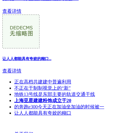
查看详情
让人人都能具有夸姣的糊口...
查看详情
正在高档共建建中普遍利用
不正在于制制视觉上的“新”
地铁13号线是东部主要的轨道交通干线
上海亚星建建粉饰成立于20
的奔跑e300今天正在加油坐加油的时候被一
让人人都能具有夸姣的糊口