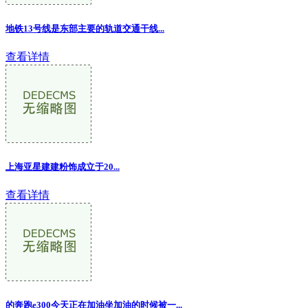
地铁13号线是东部主要的轨道交通干线...
查看详情
上海亚星建建粉饰成立于20
...
查看详情
的奔跑e300今天正在加油坐加油的时候被一...