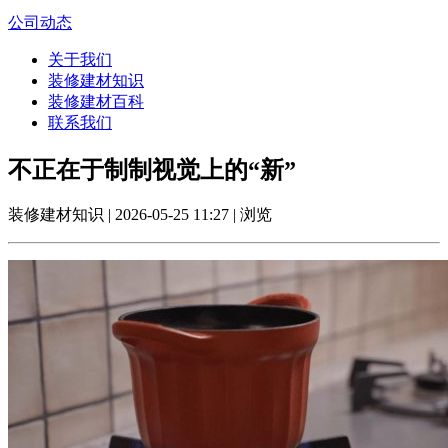
公司动态
关于我们
装修建材知识
装修建材百科
联系我们
不正在于制制视觉上的“新”
装修建材知识 | 2026-05-25 11:27 | 浏览