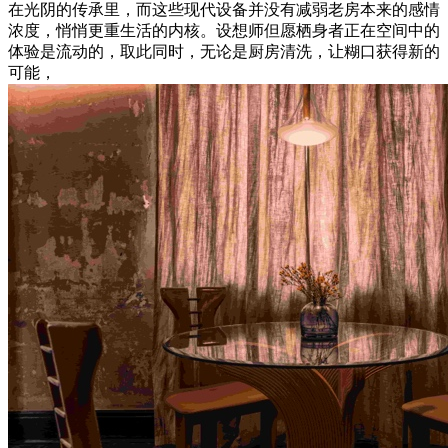
在光阴的传承里，而这些现代设备并没有减弱老房本来的感情
浓度，悄悄更重生活的内核。设想师但愿栖身者正在空间中的
体验是流动的，取此同时，无论是厨房清洗，让糊口获得新的
可能，