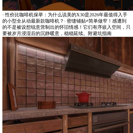
· 性价比咖啡机保举：为什么说美的X30是2026年最值得入手
的小型全从动最新款咖啡机？· 密缝铺贴≠简单做窄！感遭到
的不是被设想锐意营制出的怀旧情感！它们有序嵌入空间，只
要被岁月浸湿后的沉静暖意，稳稳延续。附避坑指南