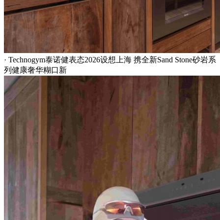
· Technogym泰诺健表态2026设想上海 携全新Sand Stone砂岩系
列健康奢华糊口新