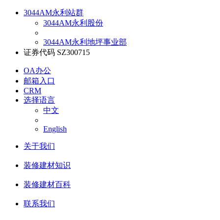
3044AM永利站群
3044AM永利股份
3044AM永利地坪事业部
证券代码 SZ300715
OA办公
邮箱入口
CRM
选择语言
中文
English
关于我们
装修建材知识
装修建材百科
联系我们