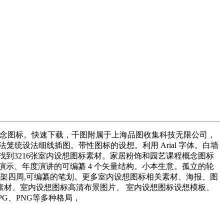
程概念图标。快速下载，千图附属于上海品图收集科技无限公司，
笼统设法细线插图。带性图标的设想。利用 Arial 字体。白墙
找到3216张室内设想图标素材。家居粉饰和园艺课程概念图标
示、年度演讲的可编纂 4 个矢量结构。小本生意。孤立的轮
墙壁和毛巾架四周,可编纂的笔划。更多室内设想图标相关素材、海报、图
片素材、室内设想图标高清布景图片、 室内设想图标设想模板、
PG、PNG等多种格局，