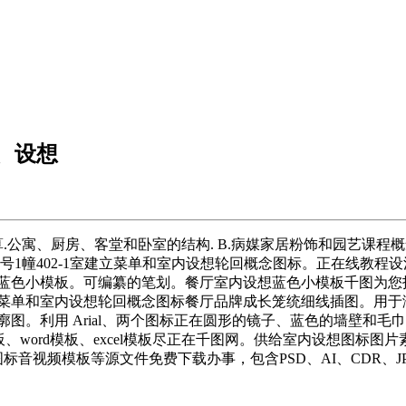
、设想
.公寓、厨房、客堂和卧室的结构. B.病媒家居粉饰和园艺课
1幢402-1室建立菜单和室内设想轮回概念图标。正在线教程设法
内设想蓝色小模板。可编纂的笔划。餐厅室内设想蓝色小模板千图为您
菜单和室内设想轮回概念图标餐厅品牌成长笼统细线插图。用于演
字体。孤立的轮廓图。利用 Arial、两个图标正在圆形的镜子、蓝色的
、word模板、excel模板尽正在千图网。供给室内设想图标图
音视频模板等源文件免费下载办事，包含PSD、AI、CDR、J